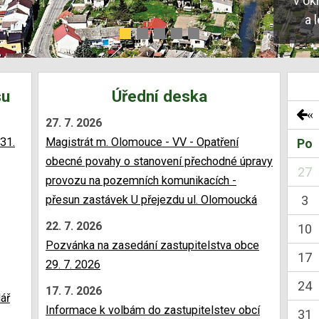
v ok
a 
su
Úřední deska
«
27. 7. 2026
31.
Magistrát m. Olomouce - VV - Opatření
Po
obecné povahy o stanovení přechodné úpravy
27
provozu na pozemních komunikacích -
přesun zastávek U přejezdu ul. Olomoucká
3
22. 7. 2026
10
Pozvánka na zasedání zastupitelstva obce
17
29. 7. 2026
24
17. 7. 2026
lář
Informace k volbám do zastupitelstev obcí
31