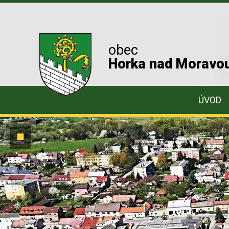
obec
Horka nad Moravo
ÚVOD
￭
Zastavit
animaci