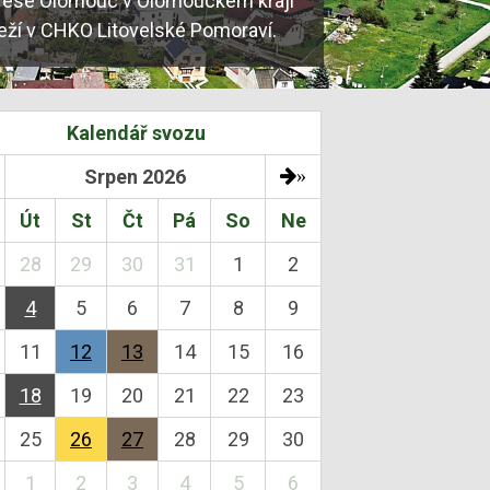
rese Olomouc v Olomouckém kraji
leží v CHKO Litovelské Pomoraví.
Kalendář svozu
Srpen 2026
»
Út
St
Čt
Pá
So
Ne
28
29
30
31
1
2
4
5
6
7
8
9
11
12
13
14
15
16
18
19
20
21
22
23
25
26
27
28
29
30
1
2
3
4
5
6