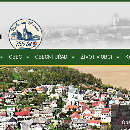
u
OBEC
OBECNÍ ÚŘAD
ŽIVOT V OBCI
K
Obe