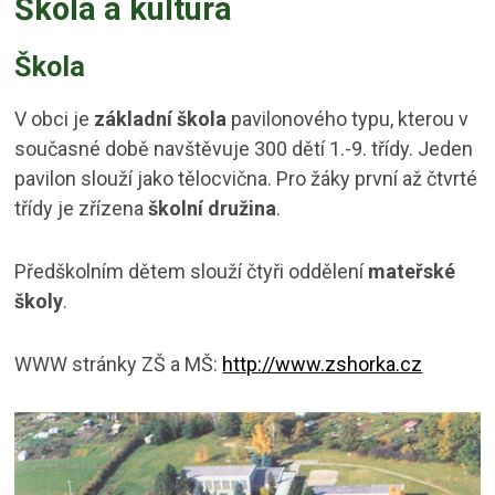
Škola a kultura
Škola
V obci je
základní škola
pavilonového typu, kterou v
současné době navštěvuje 300 dětí 1.-9. třídy. Jeden
pavilon slouží jako tělocvična. Pro žáky první až čtvrté
třídy je zřízena
školní družina
.
Předškolním dětem slouží čtyři oddělení
mateřské
školy
.
WWW stránky ZŠ a MŠ:
http://www.zshorka.cz