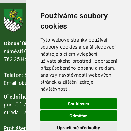
obec
Používáme soubory
Horka nad Moravou
cookies
Tyto webové stránky používají
Obecní úřad
soubory cookies a další sledovací
náměstí Osvobození 16/46
nástroje s cílem vylepšení
783 35 Horka nad Moravou
uživatelského prostředí, zobrazení
přizpůsobeného obsahu a reklam,
analýzy návštěvnosti webových
Telefon: 585 378 035, 585 378 412
stránek a zjištění zdroje
Email:
obec@horka.cz
návštěvnosti.
Úřední hodiny
Souhlasím
pondělí 7.00 - 12.00 13.00 - 17.00
středa 7.00 - 12.00 13.00 - 17.00
Odmítám
MUNIPOLIS
Novinky z úřadu přímo
do vašeho telefonu
Upravit mé předvolby
Prohlášení o přístupnosti