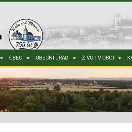
u
OBEC
OBECNÍ ÚŘAD
ŽIVOT V OBCI
K