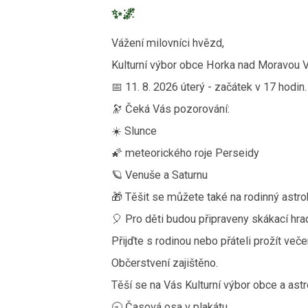
✨🌌
Vážení milovníci hvězd,
Kulturní výbor obce Horka nad Moravou V
📅 11. 8. 2026 úterý - začátek v 17 hodin
🔭 Čeká Vás pozorování:
☀️ Slunce
🌠 meteorického roje Perseidy
🪐 Venuše a Saturnu
🎁 Těšit se můžete také na rodinný astro
🎈 Pro děti budou připraveny skákací hr
Přijďte s rodinou nebo přáteli prožít več
Občerstvení zajištěno.
Těší se na Vás Kulturní výbor obce a ast
🕤 Časová osa v plakátu.