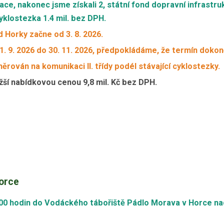
ace, nakonec jsme získali 2, státní fond dopravní infrastr
cyklostezka 1.4 mil. bez DPH.
 Horky začne od 3. 8. 2026.
1. 9. 2026 do 30. 11. 2026, předpokládáme, že termín dokon
rován na komunikaci II. třídy podél stávající cyklostezky.
ižší nabídkovou cenou 9,8 mil. Kč bez DPH.
orce
:00 hodin do Vodáckého tábořiště Pádlo Morava v Horce nad