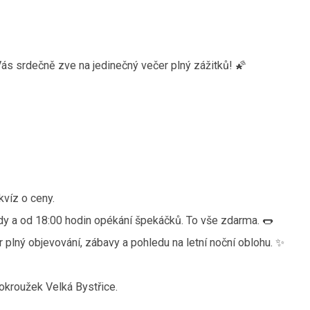
ás srdečně zve na jedinečný večer plný zážitků! 🌠
.
kvíz o ceny.
ady a od 18:00 hodin opékání špekáčků. To vše zdarma. 🌭
er plný objevování, zábavy a pohledu na letní noční oblohu. ✨
rokroužek Velká Bystřice.