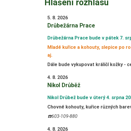
Hlášení rozhlasu
5. 8. 2026
Drůbežárna Prace
Drůbežárna Prace bude v pátek 7. sr
Mladé kuřice a kohouty, slepice po ro
aj.
Dále bude vykupovat králičí kožky - c
4. 8. 2026
Nikol Drůběž
Nikol Drůbež bude v úterý 4. srpna 2
Chovné kohouty, kuřice různých barev
☎️
603-109-880
4. 8. 2026