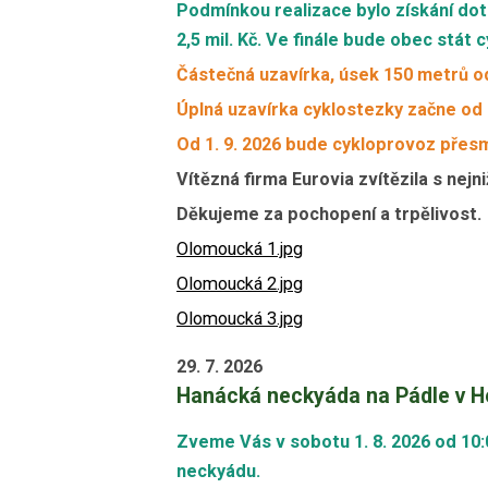
Podmínkou realizace bylo získání dot
2,5 mil. Kč. Ve finále bude obec stát 
Částečná uzavírka, úsek 150 metrů od
Úplná uzavírka cyklostezky začne od 
Od 1. 9. 2026 bude cykloprovoz přesmě
Vítězná firma Eurovia zvítězila s nejn
Děkujeme za pochopení a trpělivost.
Olomoucká 1.jpg
Olomoucká 2.jpg
Olomoucká 3.jpg
29. 7. 2026
Hanácká neckyáda na Pádle v H
Zveme Vás v sobotu 1. 8. 2026 od 10
neckyádu.