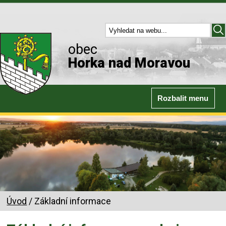
obec
Horka nad Moravou
Rozbalit menu
Úvod
/ Základní informace