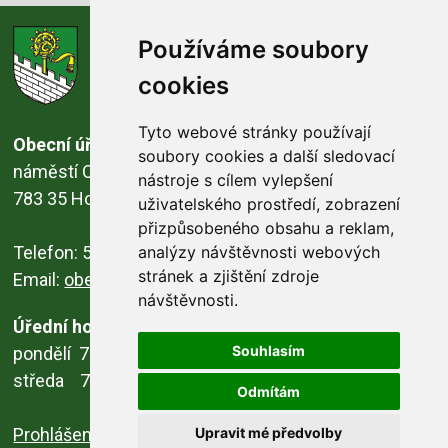
obec
Používáme soubory
Horka nad Moravou
cookies
Tyto webové stránky používají
Obecní úřad
soubory cookies a další sledovací
náměstí Osvobození 16/46
nástroje s cílem vylepšení
783 35 Horka nad Moravou
uživatelského prostředí, zobrazení
přizpůsobeného obsahu a reklam,
Telefon: 585 378 035, 585 378 412
analýzy návštěvnosti webových
stránek a zjištění zdroje
Email:
obec@horka.cz
návštěvnosti.
Úřední hodiny
Souhlasím
pondělí 7.00 - 12.00 13.00 - 17.00
středa 7.00 - 12.00 13.00 - 17.00
Odmítám
MUNIPOLIS
Novinky z úřadu přímo
do vašeho telefonu
Prohlášení o přístupnosti
Upravit mé předvolby