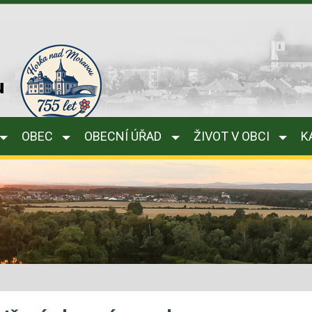
u
OBEC
OBECNÍ ÚŘAD
ŽIVOT V OBCI
K