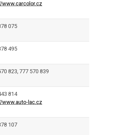
://www.carcolor.cz
378 075
378 495
570 823, 777 570 839
443 814
://www.auto-lac.cz
378 107