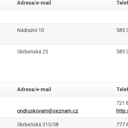
Adresa/e-mail
Tele
Nádražní 10
585 
Skrbeňská 25
585 
Adresa/e-mail
Tele
721 
ondruskovam@seznam.cz
http
Skrbeňská 315/38
777 