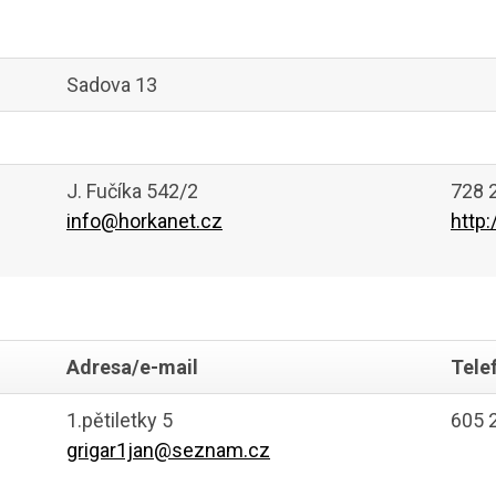
Sadova 13
J. Fučíka 542/2
728 
info@horkanet.cz
http
Adresa/e-mail
Tele
1.pětiletky 5
605 
grigar1jan@seznam.cz