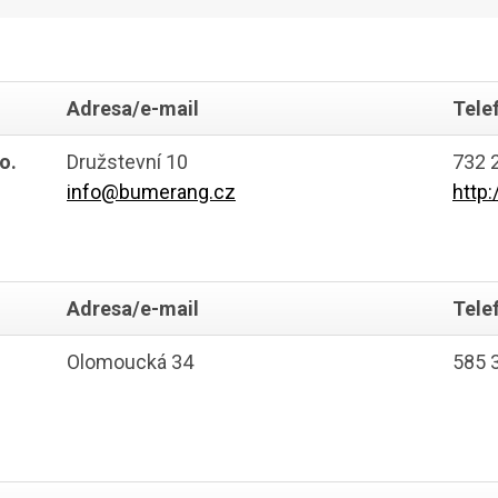
Adresa/e-mail
Tele
o.
Družstevní 10
732 
info@bumerang.cz
http
Adresa/e-mail
Tele
Olomoucká 34
585 