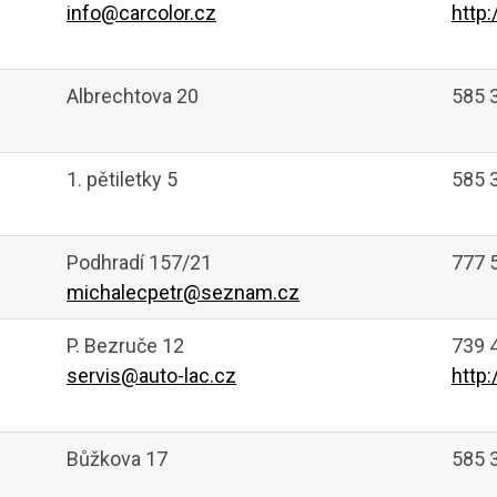
info@carcolor.cz
http
Albrechtova 20
585 
1. pětiletky 5
585 
Podhradí 157/21
777 
michalecpetr@seznam.cz
P. Bezruče 12
739 
servis@auto-lac.cz
http
Bůžkova 17
585 