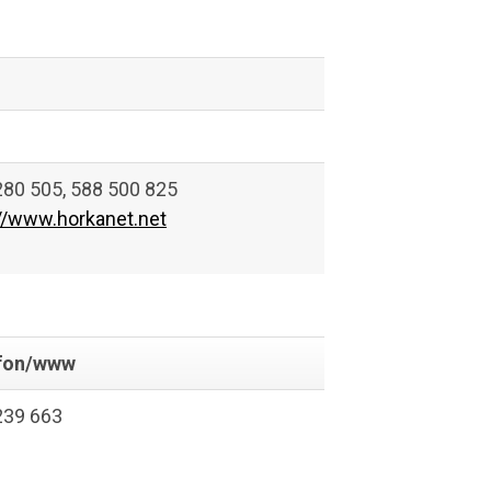
280 505, 588 500 825
://www.horkanet.net
fon/www
239 663