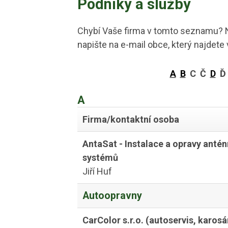
Podniky a služby
Chybí Vaše firma v tomto seznamu? N
napište na e-mail obce, který najdete
A
B
C Č
D
A
Firma/kontaktní osoba
AntaSat - Instalace a opravy antén
systémů
Jiří Huf
Autoopravny
CarColor s.r.o. (autoservis, karosá