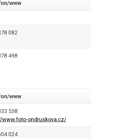
fon/www
378 082
378 498
fon/www
833 538
://www.foto-ondruskova.cz/
604 024