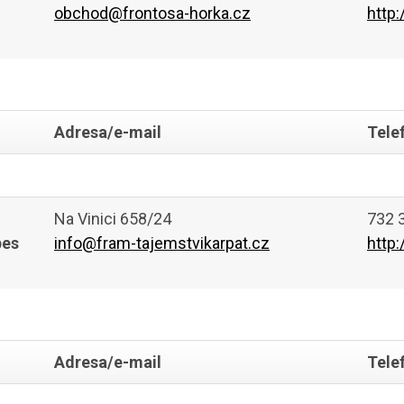
obchod@frontosa-horka.cz
http:
Adresa/e-mail
Tele
Na Vinici 658/24
732 
pes
info@fram-tajemstvikarpat.cz
http
Adresa/e-mail
Tele