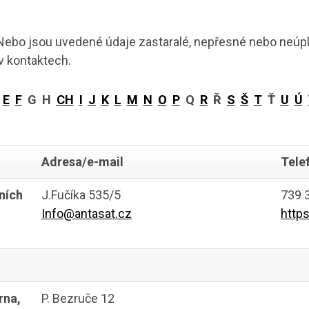
ebo jsou uvedené údaje zastaralé, nepřesné nebo neúpl
 v kontaktech.
Ď
E
F
G H
CH
I
J
K
L
M
N
O
P
Q
R
Ř
S
Š
T
Ť
U
Ú
Adresa/e-mail
Tele
ních
J.Fučíka 535/5
739 
Info@antasat.cz
http
rna,
P. Bezruče 12