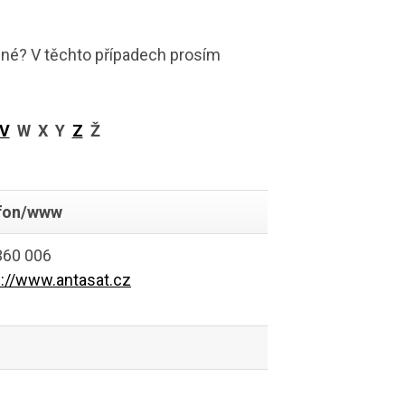
né? V těchto případech prosím
V
W X Y
Z
Ž
fon/www
360 006
s://www.antasat.cz