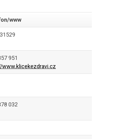
fon/www
31529
357 951
//www.klicekezdravi.cz
378 032